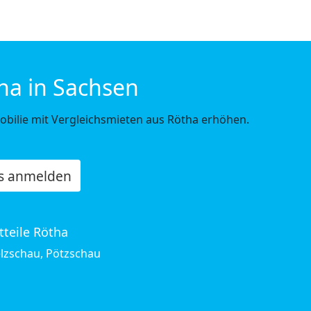
ha in Sachsen
mobilie mit Vergleichsmieten aus Rötha erhöhen.
os anmelden
tteile Rötha
elzschau, Pötzschau