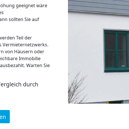
erhöhung geeignet wäre
es
nn sollten Sie auf
werden Teil der
s Vermieternetzwerks.
ern von Häusern oder
eichbare Immobilie
 ausbezahlt. Warten Sie
Vergleich durch
den