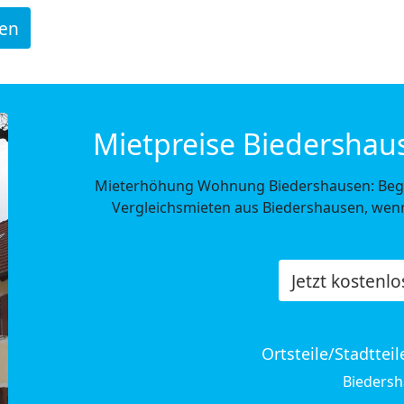
den
Mietpreise Biedershaus
Mieterhöhung Wohnung Biedershausen: Begr
Vergleichsmieten aus Biedershausen, wenn
Jetzt kostenl
Ortsteile/Stadttei
Bieders