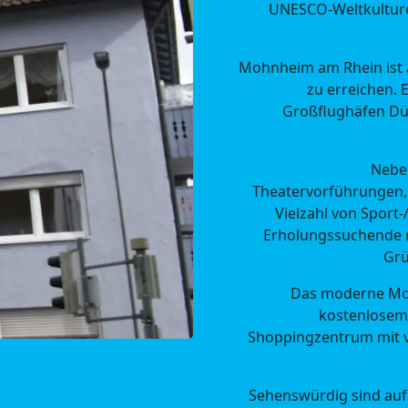
UNESCO-Weltkultur
Mohnheim am Rhein ist 
zu erreichen. 
Großflughäfen Dü
Neben
Theatervorführungen,
Vielzahl von Sport
Erholungssuchende n
Grü
Das moderne Moh
kostenlosem 
Shoppingzentrum mit v
Sehenswürdig sind auf j