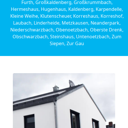
Furth, Großkaldenberg, Großkrummbach,
Hermeshaus, Hugenhaus, Kaldenberg, Karpendelle,
Kleine Weihe, Klutenscheuer, Korreshaus, Korreshof,
Laubach, Linderheide, Metzkausen, Neanderpark,
Niederschwarzbach, Obenoetzbach, Oberste Drenk,
Obschwarzbach, Steinshaus, Untenoetzbach, Zum
Siepen, Zur Gau