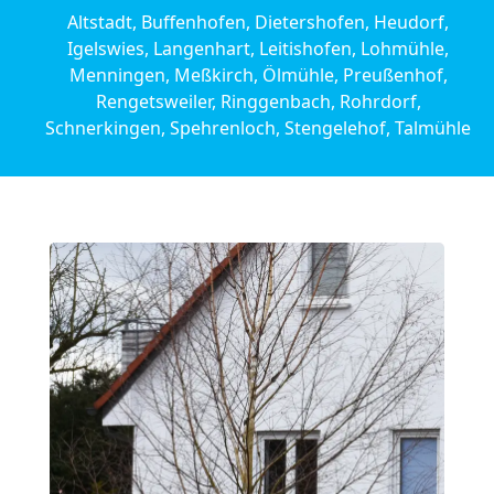
Altstadt, Buffenhofen, Dietershofen, Heudorf,
Igelswies, Langenhart, Leitishofen, Lohmühle,
Menningen, Meßkirch, Ölmühle, Preußenhof,
Rengetsweiler, Ringgenbach, Rohrdorf,
Schnerkingen, Spehrenloch, Stengelehof, Talmühle