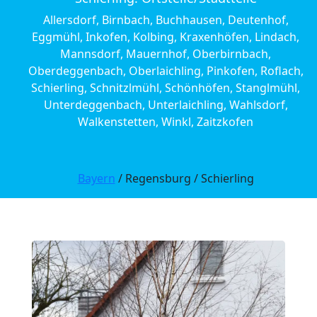
Allersdorf, Birnbach, Buchhausen, Deutenhof,
Eggmühl, Inkofen, Kolbing, Kraxenhöfen, Lindach,
Mannsdorf, Mauernhof, Oberbirnbach,
Oberdeggenbach, Oberlaichling, Pinkofen, Roflach,
Schierling, Schnitzlmühl, Schönhöfen, Stanglmühl,
Unterdeggenbach, Unterlaichling, Wahlsdorf,
Walkenstetten, Winkl, Zaitzkofen
Bayern
/ Regensburg / Schierling