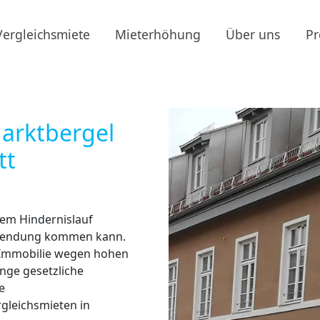
Vergleichsmiete
Mieterhöhung
Über uns
Pr
arktbergel
tt
nem Hindernislauf
Anwendung kommen kann.
r Immobilie wegen hohen
nge gesetzliche
e
gleichsmieten in