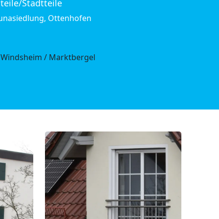
teile/Stadtteile
unasiedlung, Ottenhofen
 Windsheim / Marktbergel