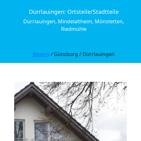
Dürrlauingen: Ortsteile/Stadtteile
Dürrlauingen, Mindelaltheim, Mönstetten,
Riedmühle
Bayern
/ Günzburg / Dürrlauingen