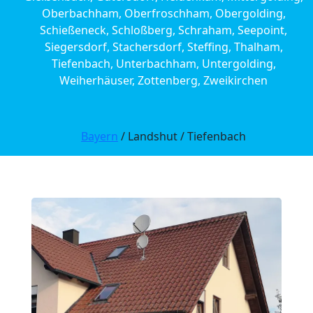
Oberbachham, Oberfroschham, Obergolding,
Schießeneck, Schloßberg, Schraham, Seepoint,
Siegersdorf, Stachersdorf, Steffing, Thalham,
Tiefenbach, Unterbachham, Untergolding,
Weiherhäuser, Zottenberg, Zweikirchen
Bayern
/ Landshut / Tiefenbach