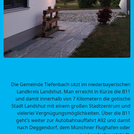
Mietpreise Tiefenbach in Bayern
Die Gemeinde Tiefenbach sitzt im niederbayerischen
Landkreis Landshut. Man erreicht in Kürze die B11
und damit innerhalb von 7 Kilometern die gotische
Stadt Landshut mit einem großen Stadtzentrum und
vielerlei Vergnügungsmöglichkeiten. Über die B11
geht’s weiter zur Autobahnauffahrt A92 und damit
nach Deggendorf, dem Münchner Flughafen oder