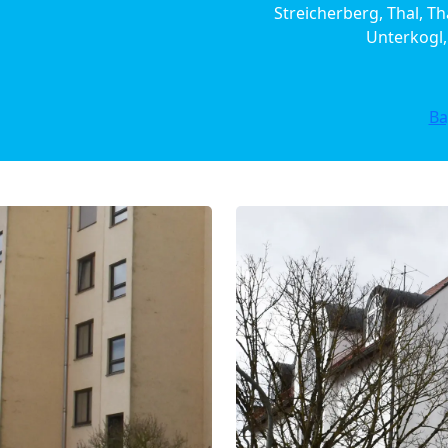
Streicherberg, Thal, T
Unterkogl,
Ba