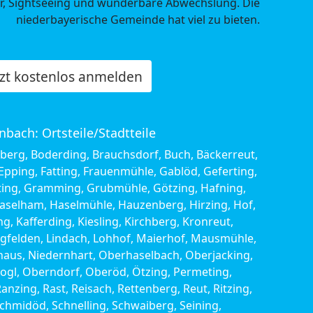
r, Sightseeing und wunderbare Abwechslung. Die
niederbayerische Gemeinde hat viel zu bieten.
tzt kostenlos anmelden
nbach: Ortsteile/Stadtteile
esberg, Boderding, Brauchsdorf, Buch, Bäckerreut,
Epping, Fatting, Frauenmühle, Gablöd, Geferting,
ting, Gramming, Grubmühle, Götzing, Hafning,
aselham, Haselmühle, Hauzenberg, Hirzing, Hof,
, Kafferding, Kiesling, Kirchberg, Kronreut,
ngfelden, Lindach, Lohhof, Maierhof, Mausmühle,
aus, Niedernhart, Oberhaselbach, Oberjacking,
ogl, Oberndorf, Oberöd, Ötzing, Permeting,
nzing, Rast, Reisach, Rettenberg, Reut, Ritzing,
Schmidöd, Schnelling, Schwaiberg, Seining,