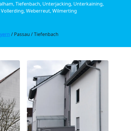
halham, Tiefenbach, Unterjacking, Unterkaining,
 Vollerding, Weberreut, Wilmerting
yern
/ Passau / Tiefenbach