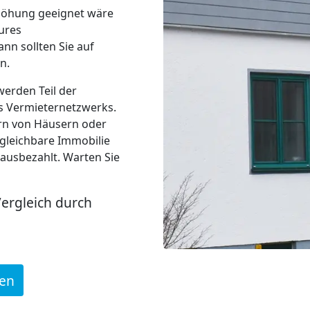
erhöhung geeignet wäre
ures
nn sollten Sie auf
n.
werden Teil der
s Vermieternetzwerks.
ern von Häusern oder
gleichbare Immobilie
 ausbezahlt. Warten Sie
Vergleich durch
den