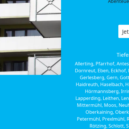
Abenteue
Je
Tiefe
Allerting, Pfarrhof, Ant
Dornreut, Eben, Eckhof, 
Gerlesberg, Gern, Got
Haidreuth, Haselbach, H
Hörmannsberg, Irring
Lapperding, Leithen, Le
Mittermühl, Moos, Neuh
Oberkaining, Oberk
Petermühl, Prexlmühl, Ra
Rötzing, Schlott, 